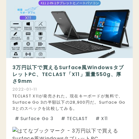
3万円以下で買えるSurface風Windowsタブ
レットPC、TECLAST「X11」重量550g、厚
さ9mm
2022
-
01
-
11
TECLAST X11が発売された。現在キーボードが無料で、
Surface Go 3の半額以下の28,900円だ。Surface Go
3とのスペックを比較してみる。
#
Surface Go 3
#
TECLAST
#
X11